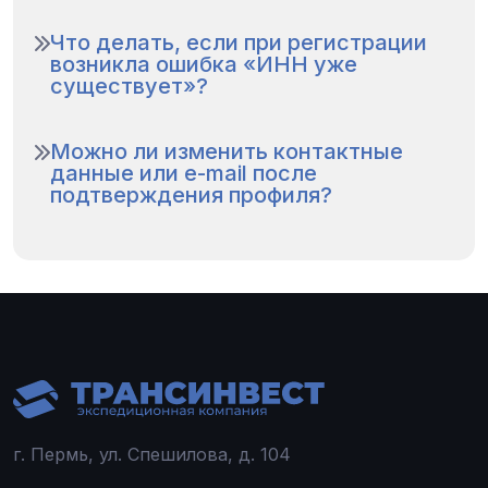
Что делать, если при регистрации
возникла ошибка «ИНН уже
существует»?
Можно ли изменить контактные
данные или e-mail после
подтверждения профиля?
г. Пермь, ул. Спешилова, д. 104