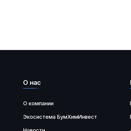
О нас
О компании
Экосистема БумХимИнвест
Новости