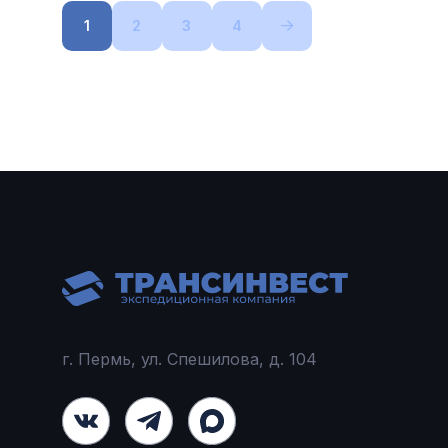
1
2
3
4
г. Пермь, ул. Спешилова, д. 104