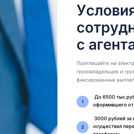
У
с
л
о
в
и
с
о
т
р
у
д
с
а
г
е
н
т
Приглашайте на элект
грузовладельцев и гру
фиксированные выпла
До 6500 тыс.руб
1
оформившего от 
3000 рублей за 
осуществил пере
2