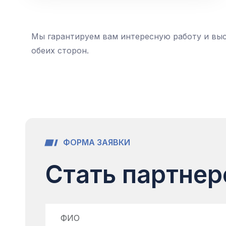
Мы гарантируем вам интересную работу и выс
обеих сторон.
Ф
О
Р
М
А
З
А
Я
В
К
И
С
т
а
т
ь
п
а
р
т
н
е
р