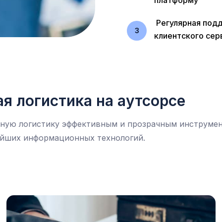
платформу
Регулярная под
3
клиентского сер
я логистика на аутсорсе
ртную логистику эффективным и прозрачным инструме
ейших информационных технологий.