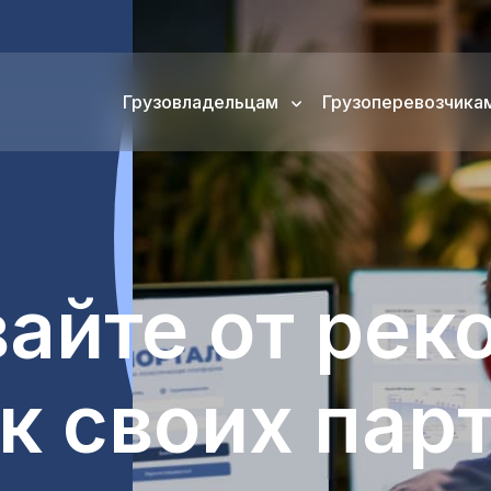
Грузовладельцам
Грузоперевозчика
айте от
рек
ок своих
пар