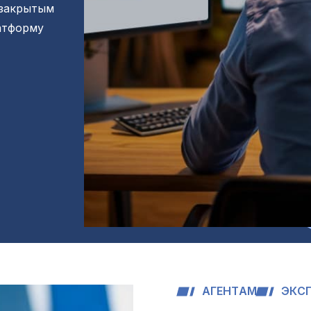
 закрытым
атформу
А
Г
Е
Н
Т
А
М
Э
К
С