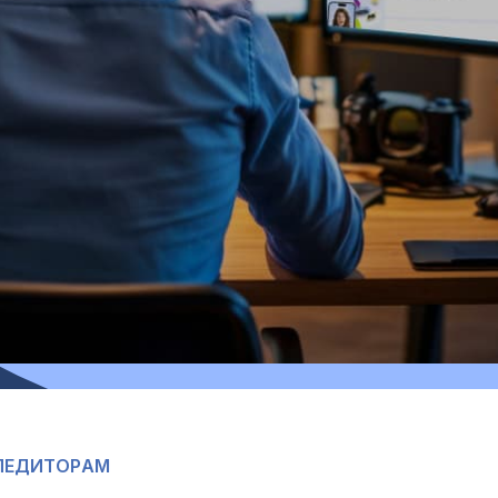
П
Е
Д
И
Т
О
Р
А
М