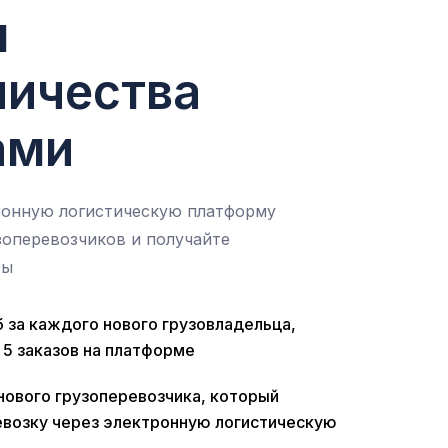
я
н
и
ч
е
с
т
в
а
а
м
и
ронную логистическую платформу
зоперевозчиков и получайте
ты
 за каждого нового грузовладельца,
5 заказов на платформе
нового грузоперевозчика, который
возку через электронную логистическую