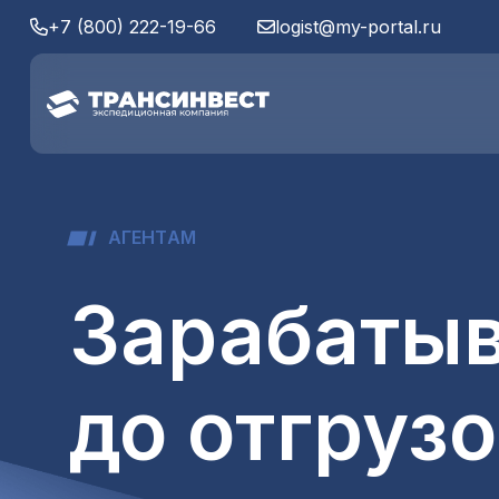
+7 (800) 222-19-66
logist@my-portal.ru
А
Г
Е
Н
Т
А
М
Зарабатыв
до отгруз