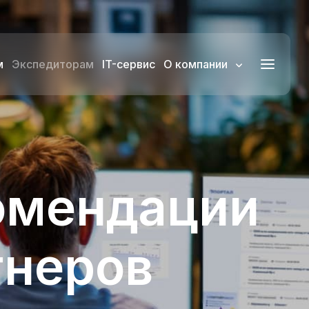
м
Экспедиторам
IT-сервис
О компании
омендации
тнеров