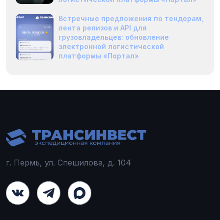
Встречные предложения по тендерам,
лента релизов и API для
грузовладельцев: обновление
электронной логистической
платформы «Портал»
г. Пермь, ул. Спешилова, д. 104