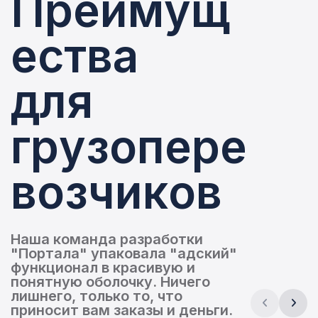
П
р
е
и
м
у
щ
е
с
т
в
а
д
л
я
г
р
у
з
о
п
е
р
е
в
о
з
ч
и
к
о
в
Наша команда разработки
"Портала" упаковала "адский"
функционал в красивую и
понятную оболочку. Ничего
лишнего, только то, что
приносит вам заказы и деньги.