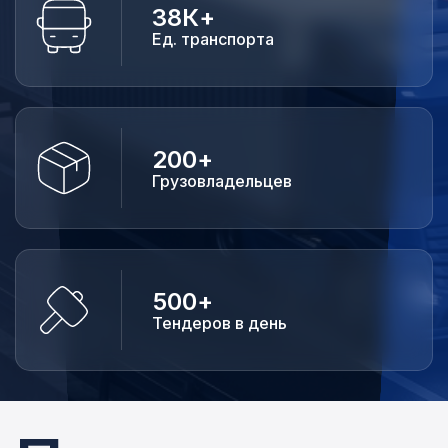
3
8
К
+
Ед. транспорта
2
0
0
+
Грузовладельцев
5
0
0
+
Тендеров в день