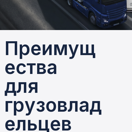
П
р
е
и
м
у
щ
е
с
т
в
а
д
л
я
г
р
у
з
о
в
л
а
д
е
л
ь
ц
е
в