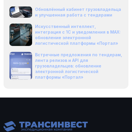
Обновлённый кабинет грузовладельца
и улучшенная работа с тендерами
Искусственный интеллект,
интеграция с 1С и уведомления в MAX:
обновление электронной
логистической платформы «Портал»
Встречные предложения по тендерам,
лента релизов и API для
грузовладельцев: обновление
электронной логистической
платформы «Портал»