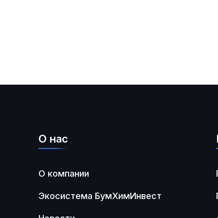
О нас
О компании
Экосистема БумХимИнвест